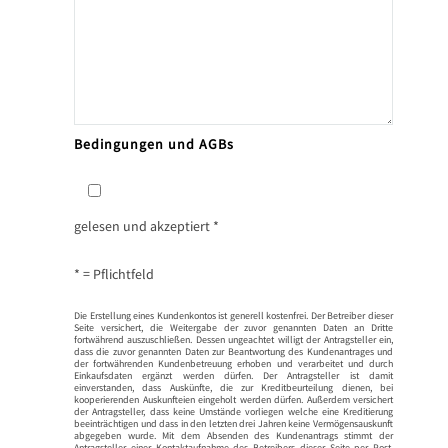
Bedingungen und
AGBs
gelesen und akzeptiert *
* = Pflichtfeld
Die Erstellung eines Kundenkontos ist generell kostenfrei. Der Betreiber dieser
Seite versichert, die Weitergabe der zuvor genannten Daten an Dritte
fortwährend auszuschließen. Dessen ungeachtet willigt der Antragsteller ein,
dass die zuvor genannten Daten zur Beantwortung des Kundenantrages und
der fortwährenden Kundenbetreuung erhoben und verarbeitet und durch
Einkaufsdaten ergänzt werden dürfen. Der Antragsteller ist damit
einverstanden, dass Auskünfte, die zur Kreditbeurteilung dienen, bei
kooperierenden Auskunfteien eingeholt werden dürfen. Außerdem versichert
der Antragsteller, dass keine Umstände vorliegen welche eine Kreditierung
beeinträchtigen und dass in den letzten drei Jahren keine Vermögensauskunft
abgegeben wurde. Mit dem Absenden des Kundenantrags stimmt der
Antragsteller einer Kontaktaufnahme des Betreibers dieser Seite per Post,